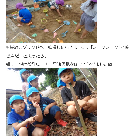
✨桜組はグランドへ 蝉探しに行きました。｢ミーンミーン｣と鳴
き声だ…と思ったら、
蛹に、脱け殻発見！！ 早速図鑑を開いて学びました📖