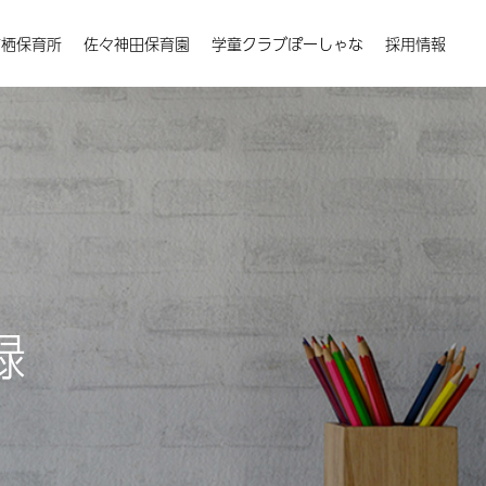
楠栖保育所
佐々神田保育園
学童クラブぽーしゃな
採用情報
録