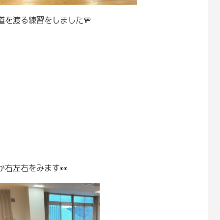
を渡る練習をしました🚥
右左右をみます👀