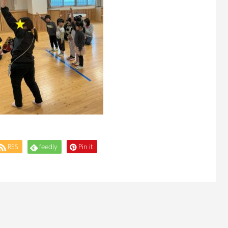
RSS
feedly
Pin it