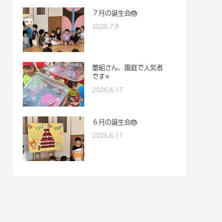
７月の誕生会🎂
2026.7.8
蕾組さん、園庭で人気者
です⭐
2026.6.17
６月の誕生会🎂
2026.6.11