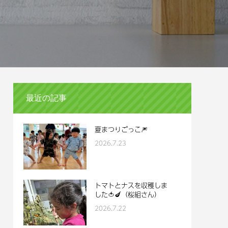
最近の記事
夏まつりごっこ🎆
2026.7.23
トマトとナスを収穫しま
した🍅🍆（桜組さん）
2026.7.22