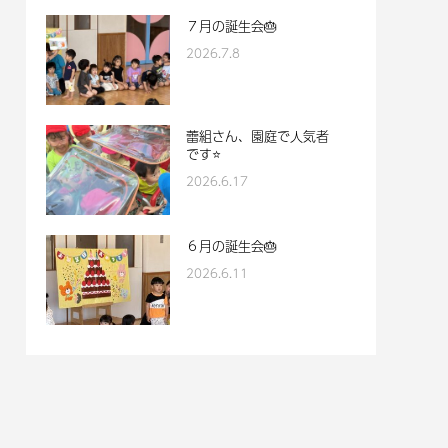
７月の誕生会🎂
2026.7.8
蕾組さん、園庭で人気者
です⭐
2026.6.17
６月の誕生会🎂
2026.6.11