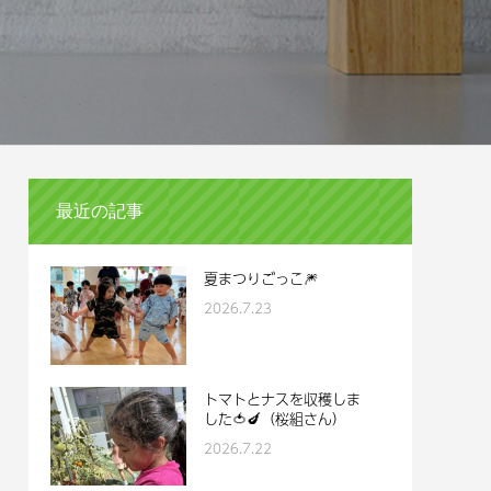
最近の記事
夏まつりごっこ🎆
2026.7.23
トマトとナスを収穫しま
した🍅🍆（桜組さん）
2026.7.22