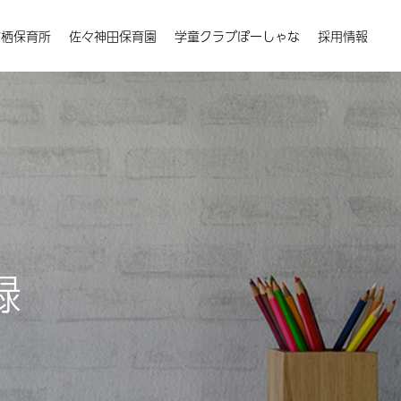
楠栖保育所
佐々神田保育園
学童クラブぽーしゃな
採用情報
録