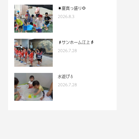
☀夏真っ盛り🌻
2026.8.3
👴サンホーム江上👵
2026.7.28
水遊び💧
2026.7.28