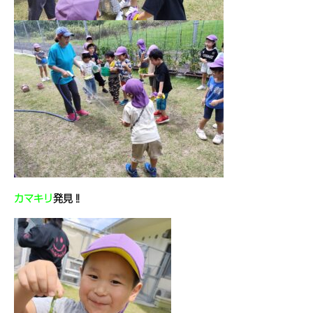
カマキリ
発見‼