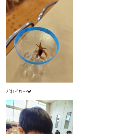
どれどれ～🦀