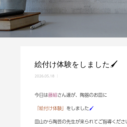
絵付け体験をしました🖌
2026.05.18
今日は
藤組
さん達が、陶器のお皿に
「絵付け体験」
をしました
🖌
皿山から陶芸の先生が来られてご指導くださ