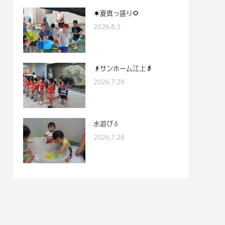
☀夏真っ盛り🌻
2026.8.3
👴サンホーム江上👵
2026.7.28
水遊び💧
2026.7.28