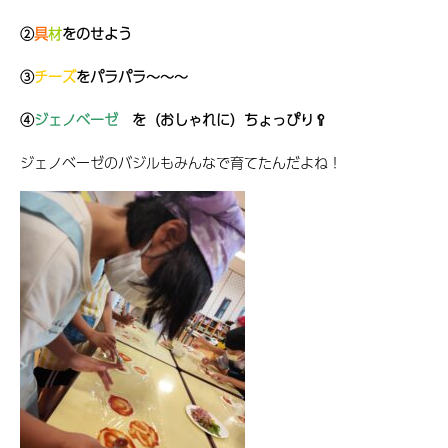
②
具
材
をのせよう
③
チーズ
をパラパラ～～～
④
ジェノベーゼ
を（おしゃれに）ちょっぴり🥄
ジェノベーゼのバジルもみんなで育てたんだよね！