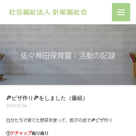
佐々神田保育園：活動の記録
🍕ピザ作り🍕をしました（藤組）
2026.07.04
自分たちで育てた野菜を使って、餃子の皮で🍕ピザ作り
①
ケチャップ
ぬりぬり