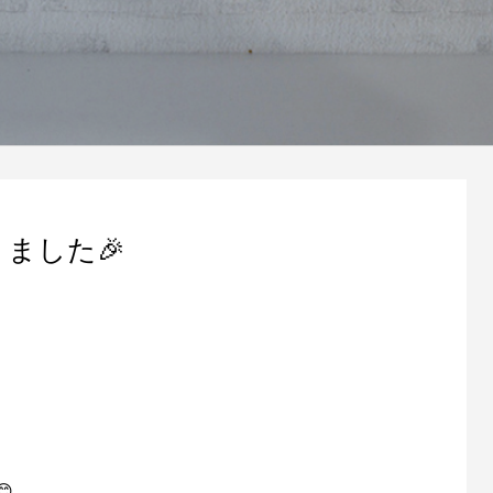
ました🎉
」
