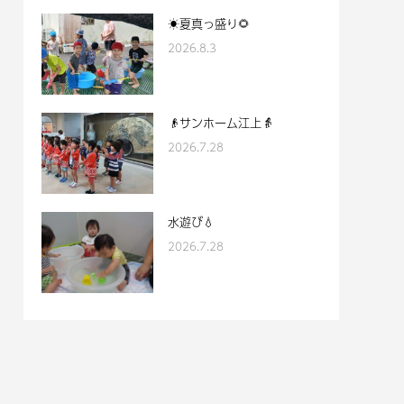
☀夏真っ盛り🌻
2026.8.3
👴サンホーム江上👵
2026.7.28
水遊び💧
2026.7.28