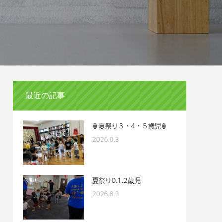
最近の記事
🏮夏祭り３・4・５歳児🏮
2026.8.3
会
夏祭り0.1.2歳児
2026.8.3