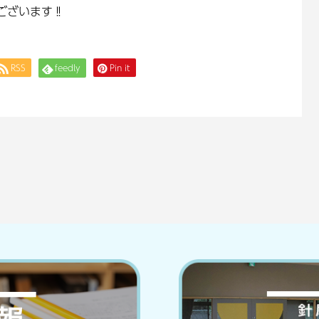
ございます‼
RSS
feedly
Pin it