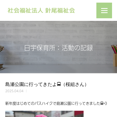
日宇保育所：活動の記録
島瀬公園に行ってきたよ🚍（桜組さん）
2025.04.04
新年度はじめてのバスハイクで島瀬公園に行ってきました🚍💨